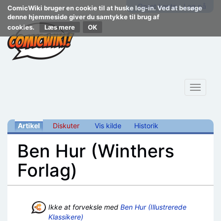
Opret konto
Log på
ComicWiki bruger en cookie til at huske log-in. Ved at besøge
denne hjemmeside giver du samtykke til brug af
cookies.
Læs mere
Toggle
navigat
Artikel
Diskuter
Vis kilde
Historik
Ben Hur (Winthers
Forlag)
Skift til:
navigering
,
søgning
Ikke at forveksle med
Ben Hur (Illustrerede
Klassikere)