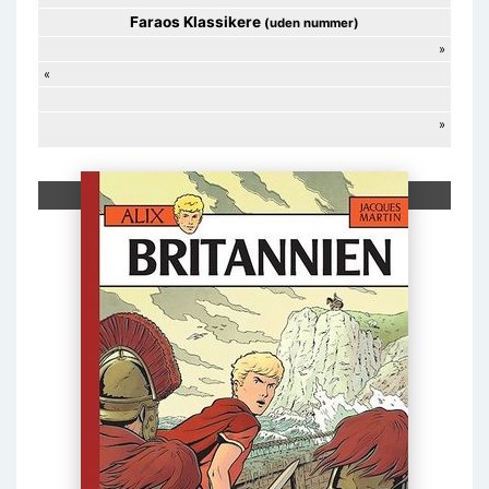
Faraos Klassikere
(uden nummer)
»
«
»