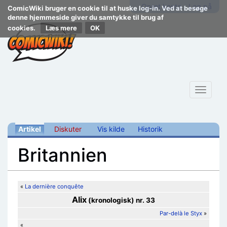
Opret konto
Log på
ComicWiki bruger en cookie til at huske log-in. Ved at besøge
denne hjemmeside giver du samtykke til brug af
cookies.
Læs mere
Toggle
navigat
Artikel
Diskuter
Vis kilde
Historik
Britannien
Skift til:
navigering
,
søgning
«
La dernière conquête
Alix
(kronologisk) nr. 33
Par-delà le Styx
»
«