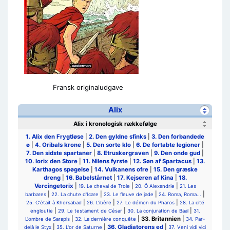
Fransk originaludgave
Alix
Alix i kronologisk rækkefølge
1. Alix den Frygtløse
|
2. Den gyldne sfinks
|
3. Den forbandede
ø
|
4. Oribals krone
|
5. Den sorte klo
|
6. De fortabte legioner
|
7. Den sidste spartaner
|
8. Etruskergraven
|
9. Den onde gud
|
10. Iorix den Store
|
11. Nilens fyrste
|
12. Søn af Spartacus
|
13.
Karthagos spøgelse
|
14. Vulkanens ofre
|
15. Den græske
dreng
|
16. Babelstårnet
|
17. Kejseren af Kina
|
18.
Vercingetorix
|
|
|
19. Le cheval de Troie
20. Ô Alexandrie
21. Les
|
|
|
|
barbares
22. La chute d'Icare
23. Le fleuve de jade
24. Roma, Roma...
|
|
|
25. C'était à Khorsabad
26. L'ibère
27. Le démon du Pharos
28. La cité
|
|
|
engloutie
29. Le testament de César
30. La conjuration de Baal
31.
|
|
33. Britannien
|
L'ombre de Sarapis
32. La dernière conquête
34. Par-
|
|
36. Gladiatorens ed
|
delà le Styx
35. L'or de Saturne
37. Veni vidi vici