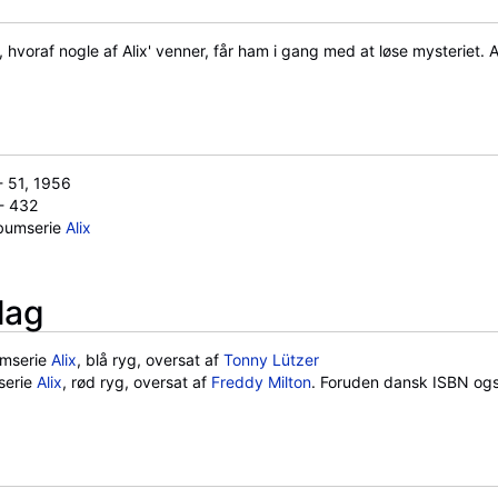
oraf nogle af Alix' venner, får ham i gang med at løse mysteriet. Alix
 - 51, 1956
 - 432
albumserie
Alix
lag
mserie
Alix
, blå ryg, oversat af
Tonny Lützer
serie
Alix
, rød ryg, oversat af
Freddy Milton
. Foruden dansk ISBN og