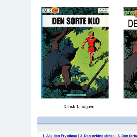
Dansk 1. udgave
1. Alix den Frygtløse
|
2. Den gyldne sfinks
|
3. Den for