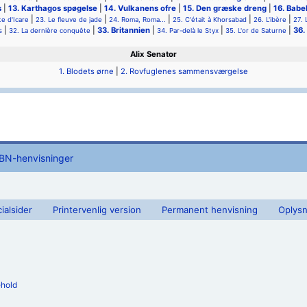
s
|
13. Karthagos spøgelse
|
14. Vulkanens ofre
|
15. Den græske dreng
|
16. Babe
|
|
|
|
|
te d'Icare
23. Le fleuve de jade
24. Roma, Roma...
25. C'était à Khorsabad
26. L'ibère
27.
|
|
33. Britannien
|
|
|
36.
s
32. La dernière conquête
34. Par-delà le Styx
35. L'or de Saturne
Alix Senator
1. Blodets ørne
|
2. Rovfuglenes sammensværgelse
SBN-henvisninger
ialsider
Printervenlig version
Permanent henvisning
Oplysn
ehold