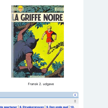
Fransk 2. udgave
ste spartaner
|
8. Etruskergraven
|
9. Den onde gud
|
10.