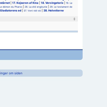
lstårnet
|
17. Kejseren af Kina
|
18. Vercingetorix
|
19. Le
|
|
 Le démon du Pharos
28. La cité engloutie
29. Le testament de
 Gladiatorens ed
|
|
38. Helvetierne
37. Veni vidi vici
inger om siden