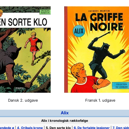
Dansk 2. udgave
Fransk 1. udgave
Alix
Alix i kronologisk rækkefølge
bandede ø
|
4. Oribals krone
|
5. Den sorte klo
|
6. De fortabte legioner
|
7. Den sid