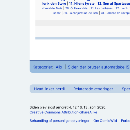
Iorix den Store
|
11. Nilens fyrste
|
12. Søn af Spartacu
|
|
|
cheval de Troie
20. Ô Alexandrie
21. Les barbares
22. La chu
|
|
César
30. La conjuration de Baal
31. L'ombre de Sarapi
Kategorier
:
Alix
Sider, der bruger automatiske I
Hvad linker hertil
Relaterede ændringer
Spec
Siden blev sidst ændret kl. 12:46, 13. april 2020.
Creative Commons Attribution-ShareAlike
Behandling af personlige oplysninger
Om ComicWiki
Forb