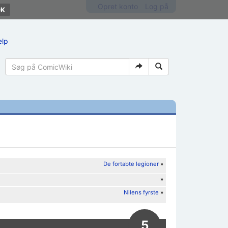
Opret konto
Log på
ælp
De fortabte legioner
»
»
Nilens fyrste
»
5