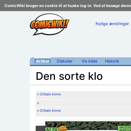
ComicWiki bruger en cookie til at huske log-in. Ved at besøge denn
Nylige ændringer
Artikel
Diskuter
Vis kilde
Historik
Den sorte klo
Skift til:
navigering
,
søgning
«
Oribals krone
«
«
Oribals krone