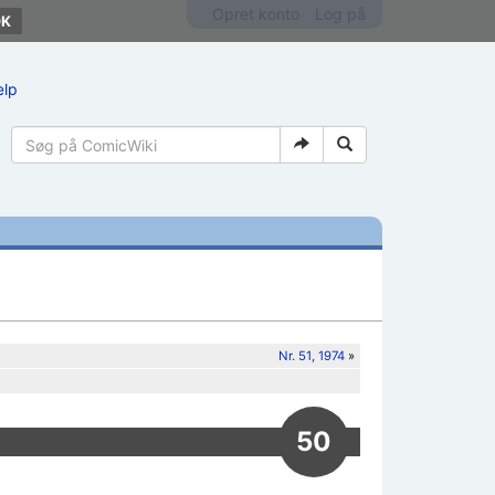
Opret konto
Log på
ælp
Nr. 51, 1974
»
50