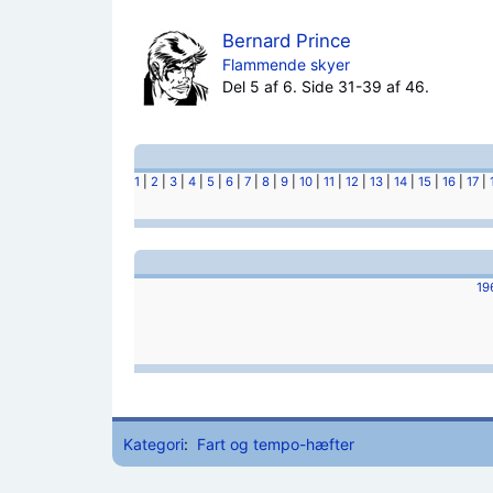
Bernard Prince
Flammende skyer
Del 5 af 6. Side 31-39 af 46.
1
|
2
|
3
|
4
|
5
|
6
|
7
|
8
|
9
|
10
|
11
|
12
|
13
|
14
|
15
|
16
|
17
|
19
Kategori
:
Fart og tempo-hæfter