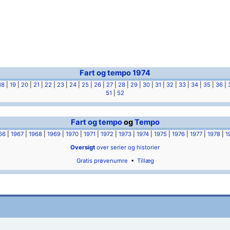
Fart og tempo 1974
18
|
19
|
20
|
21
|
22
|
23
|
24
|
25
|
26
|
27
|
28
|
29
|
30
|
31
|
32
|
33
|
34
|
35
|
36
|
51
|
52
Fart og tempo
og
Tempo
66
|
1967
|
1968
|
1969
|
1970
|
1971
|
1972
|
1973
|
1974
|
1975
|
1976
|
1977
|
1978
|
1
Oversigt
over serier og historier
Gratis prøvenumre
•
Tillæg