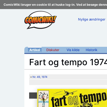
ComicWiki bruger en cookie til at huske log-in. Ved at besøge denn
Nylige ændringer
Artikel
Diskuter
Vis kilde
Historik
Fart og tempo 1974
Skift til:
navigering
,
søgning
«
Nr. 49, 1974