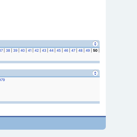
37
|
38
|
39
|
40
|
41
|
42
|
43
|
44
|
45
|
46
|
47
|
48
|
49
|
50
|
979