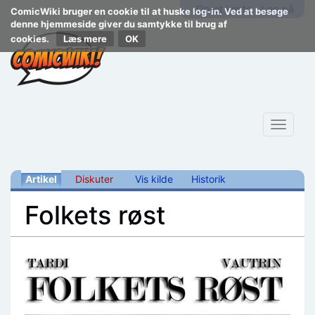
Opret konto
Log på
ComicWiki bruger en cookie til at huske log-in. Ved at besøge
denne hjemmeside giver du samtykke til brug af
cookies.
Læs mere
Toggle
navigat
Artikel
Diskuter
Vis kilde
Historik
Folkets røst
Skift til:
navigering
,
søgning