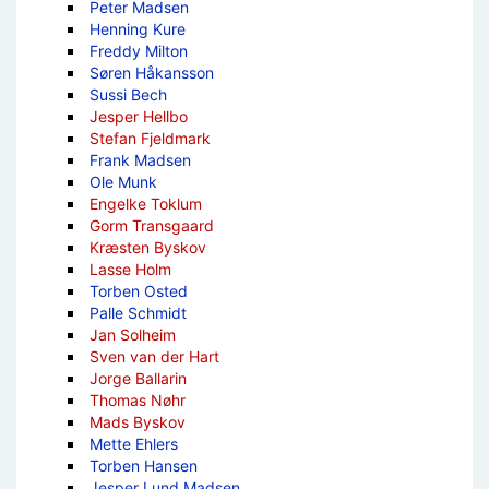
Peter Madsen
Henning Kure
Freddy Milton
Søren Håkansson
Sussi Bech
Jesper Hellbo
Stefan Fjeldmark
Frank Madsen
Ole Munk
Engelke Toklum
Gorm Transgaard
Kræsten Byskov
Lasse Holm
Torben Osted
Palle Schmidt
Jan Solheim
Sven van der Hart
Jorge Ballarin
Thomas Nøhr
Mads Byskov
Mette Ehlers
Torben Hansen
Jesper Lund Madsen