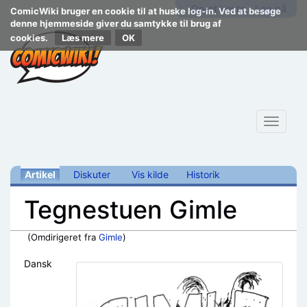
Opret konto
Log på
ComicWiki bruger en cookie til at huske log-in. Ved at besøge
denne hjemmeside giver du samtykke til brug af
cookies.
Læs mere
Toggle
navigat
Artikel
Diskuter
Vis kilde
Historik
Tegnestuen Gimle
(Omdirigeret fra
Gimle
)
Skift til:
navigering
,
søgning
Dansk