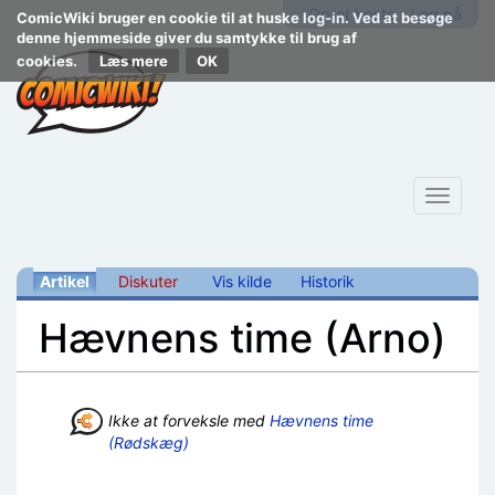
Opret konto
Log på
ComicWiki bruger en cookie til at huske log-in. Ved at besøge
denne hjemmeside giver du samtykke til brug af
cookies.
Læs mere
Toggle
navigat
Artikel
Diskuter
Vis kilde
Historik
Hævnens time (Arno)
Skift til:
navigering
,
søgning
Ikke at forveksle med
Hævnens time
(Rødskæg)