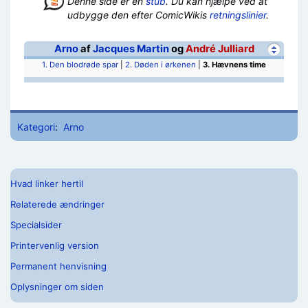
Denne side er en
stub
. Du kan hjælpe ved at
udbygge den efter ComicWikis
retningslinier
.
Arno
af
Jacques Martin
og
André Julliard
1. Den blodrøde spar
|
2. Døden i ørkenen
|
3. Hævnens time
Kategori
:
Arno
Hvad linker hertil
Relaterede ændringer
Specialsider
Printervenlig version
Permanent henvisning
Oplysninger om siden