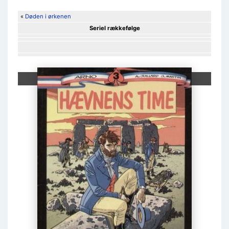
«
Døden i ørkenen
Seriel rækkefølge