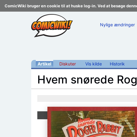
ComicWiki bruger en cookie til at huske log-in. Ved at besøge denn
Nylige ændringer
Artikel
Diskuter
Vis kilde
Historik
Hvem snørede Rog
Skift til:
navigering
,
søgning