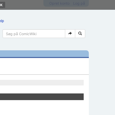
Opret konto
Log på
ælp