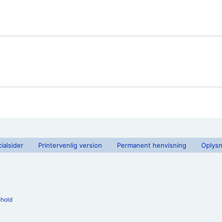
ialsider
Printervenlig version
Permanent henvisning
Oplysn
ehold