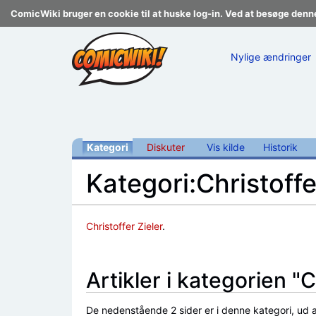
ComicWiki bruger en cookie til at huske log-in. Ved at besøge denn
Nylige ændringer
Kategori
Diskuter
Vis kilde
Historik
Kategori:Christoffe
Skift til:
navigering
,
søgning
Christoffer Zieler
.
Artikler i kategorien "C
De nedenstående 2 sider er i denne kategori, ud af 