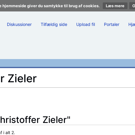
e hjemmeside giver du samtykke til brug af cookies.
Læs mere
Diskussioner
Tilfældig side
Upload fil
Portaler
Hj
r Zieler
hristoffer Zieler"
i alt 2.