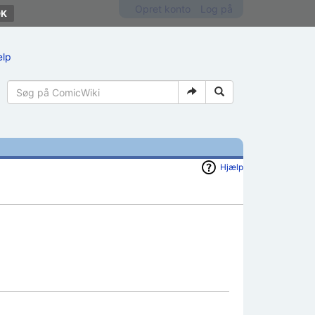
Opret konto
Log på
ælp
Hjælp