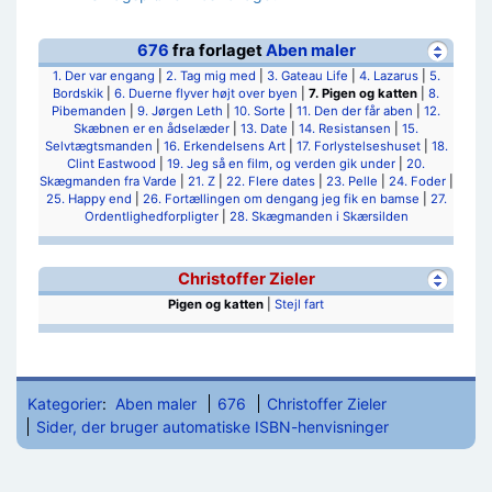
676
fra forlaget
Aben maler
1. Der var engang
|
2. Tag mig med
|
3. Gateau Life
|
4. Lazarus
|
5.
Bordskik
|
6. Duerne flyver højt over byen
|
7. Pigen og katten
|
8.
Pibemanden
|
9. Jørgen Leth
|
10. Sorte
|
11. Den der får aben
|
12.
Skæbnen er en ådselæder
|
13. Date
|
14. Resistansen
|
15.
Selvtægtsmanden
|
16. Erkendelsens Art
|
17. Forlystelseshuset
|
18.
Clint Eastwood
|
19. Jeg så en film, og verden gik under
|
20.
Skægmanden fra Varde
|
21. Z
|
22. Flere dates
|
23. Pelle
|
24. Foder
|
25. Happy end
|
26. Fortællingen om dengang jeg fik en bamse
|
27.
Ordentlighedforpligter
|
28. Skægmanden i Skærsilden
Christoffer Zieler
Pigen og katten
|
Stejl fart
Kategorier
:
Aben maler
676
Christoffer Zieler
Sider, der bruger automatiske ISBN-henvisninger