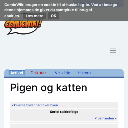
Opret konto
Log på
ComicWiki bruger en cookie til at huske log-in. Ved at besøge
denne hjemmeside giver du samtykke til brug af
cookies.
Læs mere
Toggle
navigat
Artikel
Diskuter
Vis kilde
Historik
Pigen og katten
Skift til:
navigering
,
søgning
«
Duerne flyver højt over byen
Seriel rækkefølge
Pibemanden
»