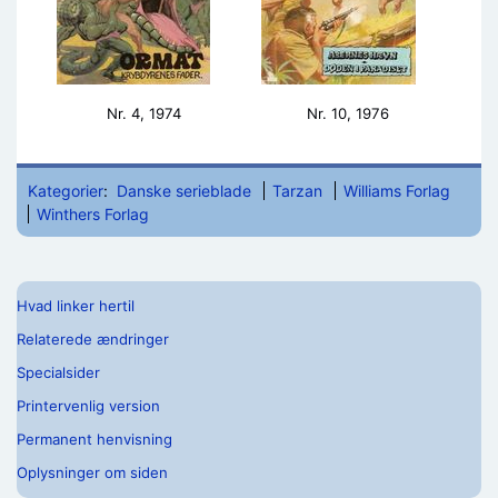
Nr. 4, 1974
Nr. 10, 1976
Kategorier
:
Danske serieblade
Tarzan
Williams Forlag
Winthers Forlag
Hvad linker hertil
Relaterede ændringer
Specialsider
Printervenlig version
Permanent henvisning
Oplysninger om siden