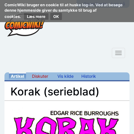
Opret konto
Log på
ComicWiki bruger en cookie til at huske log-in. Ved at besøge
denne hjemmeside giver du samtykke til brug af
cookies.
Læs mere
Toggle
navigat
Artikel
Diskuter
Vis kilde
Historik
Korak (serieblad)
Skift til:
navigering
,
søgning