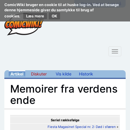
Opret konto
Log på
ComicWiki bruger en cookie til at huske log-in. Ved at besøge
denne hjemmeside giver du samtykke til brug af
cookies.
Læs mere
Toggle
navigat
Artikel
Diskuter
Vis kilde
Historik
Memoirer fra verdens
ende
Skift til:
navigering
,
søgning
Seriel rækkefølge
Fiesta Magasinet Special nr. 2: Død i sfæren
»