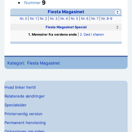
Nummer
Fiesta Magasinet
Nr. 0
|
Nr. 1
|
Nr. 2
|
Nr. 3
|
Nr. 4
|
Nr. 5
|
Nr. 6
|
Nr. 7
|
Nr. 8-9
Fiesta Magasinet Special
1. Memoirer fra verdens ende
|
2. Død i sfæren
Kategori
:
Fiesta Magasinet
Hvad linker hertil
Relaterede ændringer
Specialsider
Printervenlig version
Permanent henvisning
Oplysninger om siden