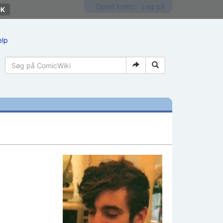
Opret konto
Log på
ælp