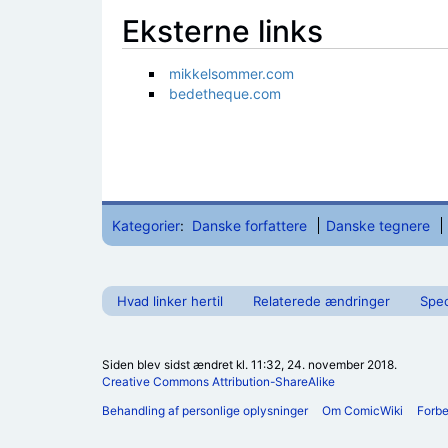
Eksterne links
mikkelsommer.com
bedetheque.com
Kategorier
:
Danske forfattere
Danske tegnere
Hvad linker hertil
Relaterede ændringer
Spec
Siden blev sidst ændret kl. 11:32, 24. november 2018.
Creative Commons Attribution-ShareAlike
Behandling af personlige oplysninger
Om ComicWiki
Forb