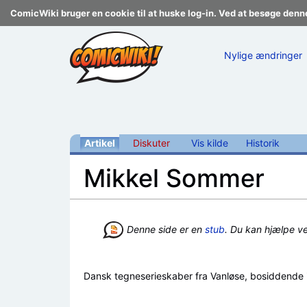
ComicWiki bruger en cookie til at huske log-in. Ved at besøge denn
Nylige ændringer
Artikel
Diskuter
Vis kilde
Historik
Mikkel Sommer
Skift til:
navigering
,
søgning
Denne side er en
stub
. Du kan hjælpe v
Dansk tegneserieskaber fra Vanløse, bosiddende i 