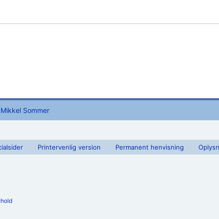
Mikkel Sommer
ialsider
Printervenlig version
Permanent henvisning
Oplysn
ehold