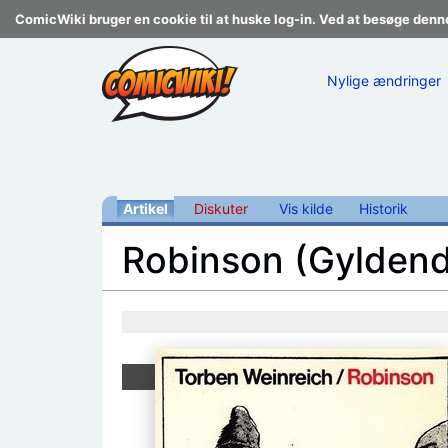
ComicWiki bruger en cookie til at huske log-in. Ved at besøge denn
Nylige ændringer
Artikel
Diskuter
Vis kilde
Historik
Robinson (Gyldend
Skift til:
navigering
,
søgning