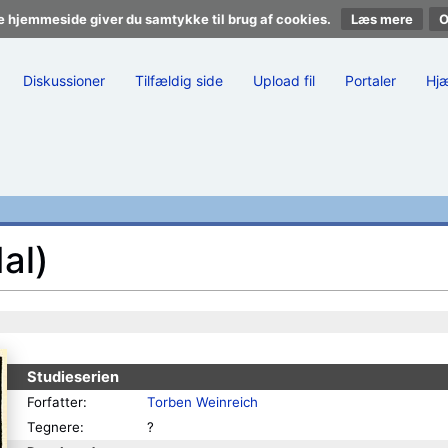
e hjemmeside giver du samtykke til brug af cookies.
Læs mere
Diskussioner
Tilfældig side
Upload fil
Portaler
Hj
al)
Studieserien
Forfatter:
Torben Weinreich
Tegnere:
?