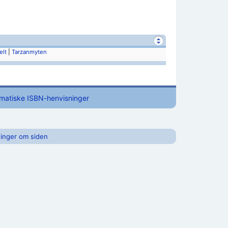
elt
|
Tarzanmyten
omatiske ISBN-henvisninger
inger om siden