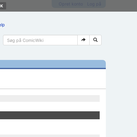
Opret konto
Log på
ælp