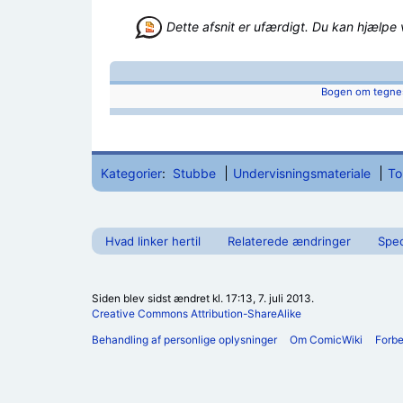
Dette afsnit er ufærdigt. Du kan hjælp
Bogen om tegnes
Kategorier
:
Stubbe
Undervisningsmateriale
To
Hvad linker hertil
Relaterede ændringer
Spec
Siden blev sidst ændret kl. 17:13, 7. juli 2013.
Creative Commons Attribution-ShareAlike
Behandling af personlige oplysninger
Om ComicWiki
Forb