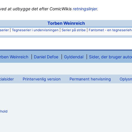
e ved at udbygge det efter ComicWikis
retningslinjer
.
Torben Weinreich
erier
|
Tegneserier i undervisningen
|
Serier på stribe
|
Fantomet - en tegneserieh
rben Weinreich
Daniel Defoe
Gyldendal
Sider, der bruger aut
ialsider
Printervenlig version
Permanent henvisning
Oplysn
ehold