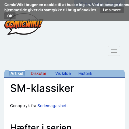
Opret konto
Log på
ComicWiki bruger en cookie til at huske log-in. Ved at besøge denn
hjemmeside giver du samtykke til brug af cookies.
Læs mere
Toggle
navigat
Artikel
Diskuter
Vis kilde
Historik
SM-klassiker
Skift til:
navigering
,
søgning
Genoptryk fra
Seriemagasinet
.
Hæfter i serien