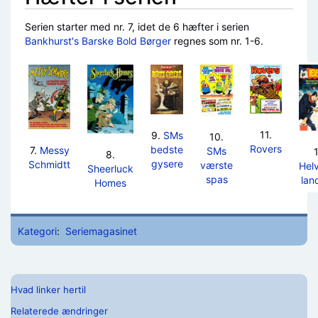
Serien starter med nr. 7, idet de 6 hæfter i serien
Bankhurst's Barske Bold Børger
regnes som nr. 1-6.
11.
9.
SMs
10.
Rovers
bedste
7.
Messy
SMs
8.
gysere
Schmidtt
værste
Hel
Sheerluck
spas
lan
Homes
Kategori
:
Seriemagasinet
Hvad linker hertil
Relaterede ændringer