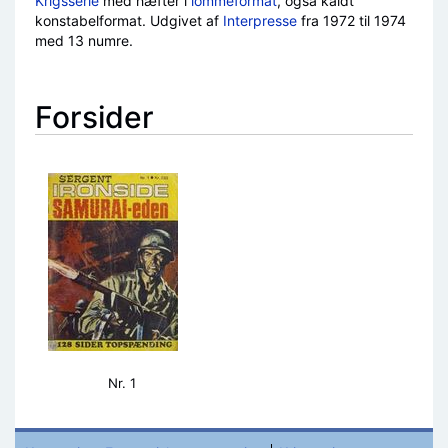
Krigsserie
med hæfter i
lommeformat
, også kaldt
konstabelformat. Udgivet af
Interpresse
fra 1972 til 1974
med 13 numre.
Forsider
Nr. 1