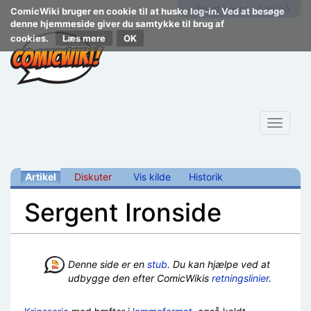
Opret konto
Log på
ComicWiki bruger en cookie til at huske log-in. Ved at besøge
denne hjemmeside giver du samtykke til brug af
cookies.
Læs mere
Toggle
navigat
Artikel
Diskuter
Vis kilde
Historik
Sergent Ironside
Skift til:
navigering
,
søgning
Denne side er en
stub
. Du kan hjælpe ved at
udbygge den efter ComicWikis
retningslinier
.