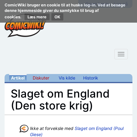
Opret konto
Log på
ComicWiki bruger en cookie til at huske log-in. Ved at besøge
denne hjemmeside giver du samtykke til brug af
cookies.
Læs mere
Toggle
navigat
Artikel
Diskuter
Vis kilde
Historik
Slaget om England
(Den store krig)
Skift til:
navigering
,
søgning
Ikke at forveksle med
Slaget om England (Poul
Giese)