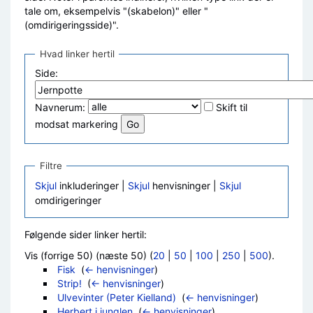
tale om, eksempelvis "(skabelon)" eller "
(omdirigeringsside)".
Hvad linker hertil
Side:
Navnerum:
Skift til
modsat markering
Filtre
Skjul
inkluderinger |
Skjul
henvisninger |
Skjul
omdirigeringer
Følgende sider linker hertil:
Vis (forrige 50) (næste 50) (
20
|
50
|
100
|
250
|
500
).
Fisk
‎
(
← henvisninger
)
Strip!
‎
(
← henvisninger
)
Ulvevinter (Peter Kielland)
‎
(
← henvisninger
)
Herbert i junglen
‎
(
← henvisninger
)