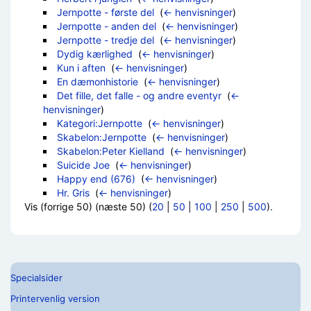
Jernpotte - første del
‎
(
← henvisninger
)
Jernpotte - anden del
‎
(
← henvisninger
)
Jernpotte - tredje del
‎
(
← henvisninger
)
Dydig kærlighed
‎
(
← henvisninger
)
Kun i aften
‎
(
← henvisninger
)
En dæmonhistorie
‎
(
← henvisninger
)
Det fille, det falle - og andre eventyr
‎
(
←
henvisninger
)
Kategori:Jernpotte
‎
(
← henvisninger
)
Skabelon:Jernpotte
‎
(
← henvisninger
)
Skabelon:Peter Kielland
‎
(
← henvisninger
)
Suicide Joe
‎
(
← henvisninger
)
Happy end (676)
‎
(
← henvisninger
)
Hr. Gris
‎
(
← henvisninger
)
Vis (forrige 50) (næste 50) (
20
|
50
|
100
|
250
|
500
).
Specialsider
Printervenlig version