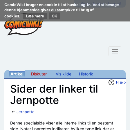
Opret konto
Log på
ComicWiki bruger en cookie til at huske log-in. Ved at besøge
denne hjemmeside giver du samtykke til brug af
cookies.
Læs mere
Toggle
navigat
Artikel
Diskuter
Vis kilde
Historik
Hjælp
Sider der linker til
Jernpotte
←
Jernpotte
Skift til:
navigering
,
søgning
Denne specialside viser alle interne links til en bestemt
side. Noter i parentes indikerer, hvilken type link der er