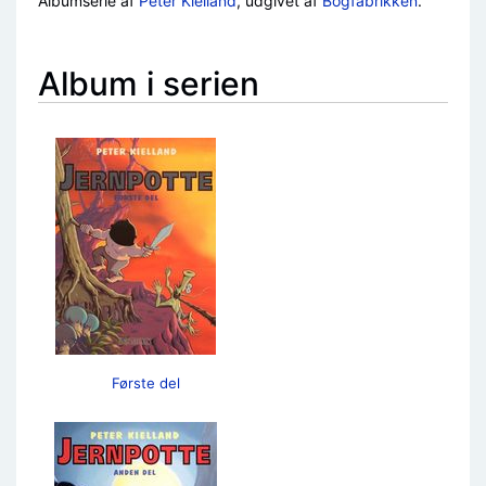
Albumserie af
Peter Kielland
, udgivet af
Bogfabrikken
.
Album i serien
Første del