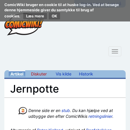
Opret konto
Log på
ComicWiki bruger en cookie til at huske log-in. Ved at besøge
denne hjemmeside giver du samtykke til brug af
cookies.
Læs mere
Toggle
navigat
Artikel
Diskuter
Vis kilde
Historik
Jernpotte
Skift til:
navigering
,
søgning
Denne side er en
stub
. Du kan hjælpe ved at
udbygge den efter ComicWikis
retningslinier
.