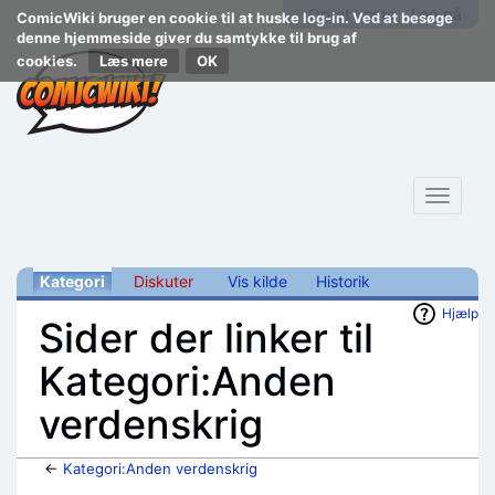
Opret konto
Log på
ComicWiki bruger en cookie til at huske log-in. Ved at besøge
denne hjemmeside giver du samtykke til brug af
cookies.
Læs mere
Toggle
navigat
Kategori
Diskuter
Vis kilde
Historik
Hjælp
Sider der linker til
Kategori:Anden
verdenskrig
←
Kategori:Anden verdenskrig
Skift til:
navigering
,
søgning