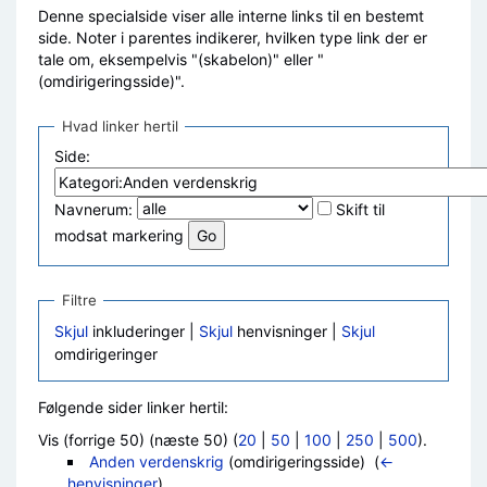
Denne specialside viser alle interne links til en bestemt
side. Noter i parentes indikerer, hvilken type link der er
tale om, eksempelvis "(skabelon)" eller "
(omdirigeringsside)".
Hvad linker hertil
Side:
Navnerum:
Skift til
modsat markering
Filtre
Skjul
inkluderinger |
Skjul
henvisninger |
Skjul
omdirigeringer
Følgende sider linker hertil:
Vis (forrige 50) (næste 50) (
20
|
50
|
100
|
250
|
500
).
Anden verdenskrig
(omdirigeringsside) ‎
(
←
henvisninger
)