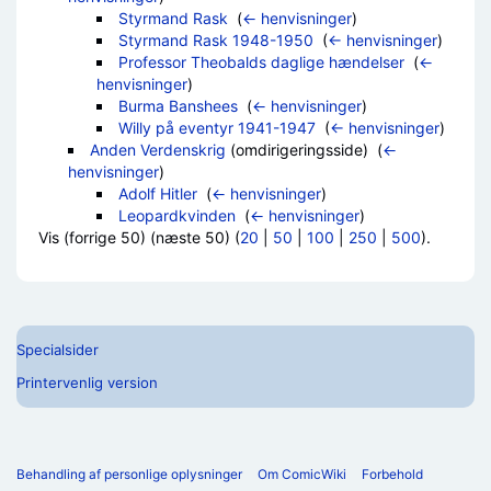
Styrmand Rask
‎
(
← henvisninger
)
Styrmand Rask 1948-1950
‎
(
← henvisninger
)
Professor Theobalds daglige hændelser
‎
(
←
henvisninger
)
Burma Banshees
‎
(
← henvisninger
)
Willy på eventyr 1941-1947
‎
(
← henvisninger
)
Anden Verdenskrig
(omdirigeringsside) ‎
(
←
henvisninger
)
Adolf Hitler
‎
(
← henvisninger
)
Leopardkvinden
‎
(
← henvisninger
)
Vis (forrige 50) (næste 50) (
20
|
50
|
100
|
250
|
500
).
Specialsider
Printervenlig version
Behandling af personlige oplysninger
Om ComicWiki
Forbehold