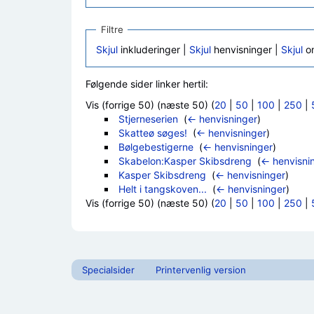
Filtre
Skjul
inkluderinger |
Skjul
henvisninger |
Skjul
om
Følgende sider linker hertil:
Vis (forrige 50) (næste 50) (
20
|
50
|
100
|
250
|
Stjerneserien
‎
(
← henvisninger
)
Skatteø søges!
‎
(
← henvisninger
)
Bølgebestigerne
‎
(
← henvisninger
)
Skabelon:Kasper Skibsdreng
‎
(
← henvisni
Kasper Skibsdreng
‎
(
← henvisninger
)
Helt i tangskoven...
‎
(
← henvisninger
)
Vis (forrige 50) (næste 50) (
20
|
50
|
100
|
250
|
Specialsider
Printervenlig version