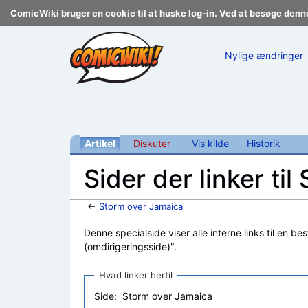
ComicWiki bruger en cookie til at huske log-in. Ved at besøge denn
Nylige ændringer
Artikel
Diskuter
Vis kilde
Historik
Sider der linker ti
←
Storm over Jamaica
Skift til:
navigering
,
søgning
Denne specialside viser alle interne links til en be
(omdirigeringsside)".
Hvad linker hertil
Side: