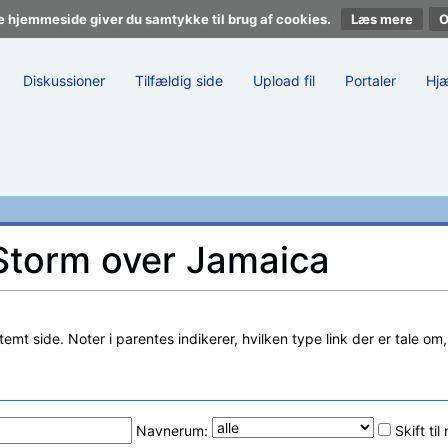
e hjemmeside giver du samtykke til brug af cookies.
Læs mere
Diskussioner
Tilfældig side
Upload fil
Portaler
Hj
l Storm over Jamaica
stemt side. Noter i parentes indikerer, hvilken type link der er tale om
Navnerum:
Skift ti