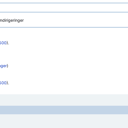
dirigeringer
500
).
nger
)
500
).