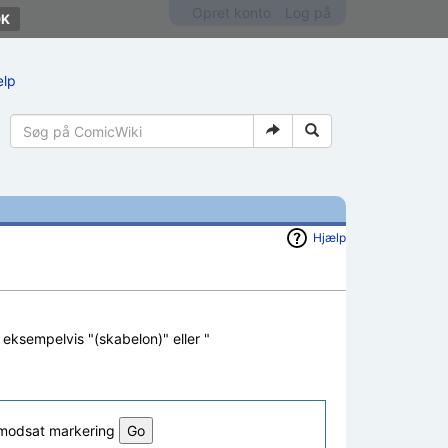
Opret konto
Log på
ælp
Hjælp
, eksempelvis "(skabelon)" eller "
l modsat markering