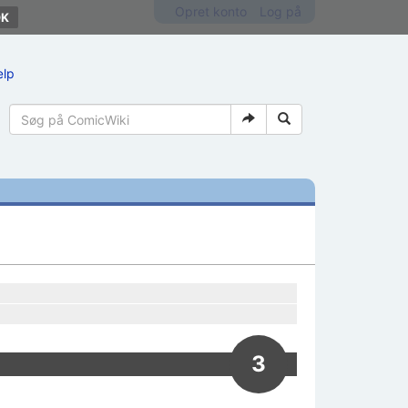
Opret konto
Log på
ælp
3