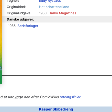
Tegner:
Eddy Ryssack
Originaltitel:
Het schatteneiland
Originaludgave:
1980:
Harko Magazines
Danske udgaver:
1986: 
Serieforlaget
ed at udbygge den efter ComicWikis
retningslinier
.
Kasper Skibsdreng