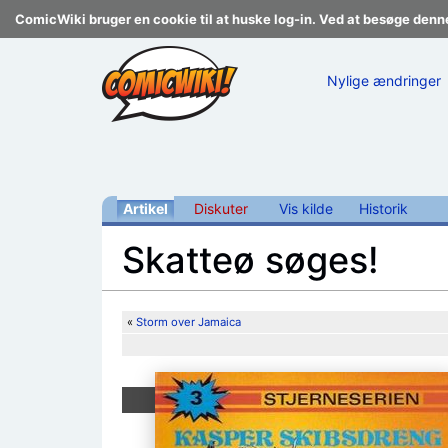
ComicWiki bruger en cookie til at huske log-in. Ved at besøge denn
Nylige ændringer
Artikel
Diskuter
Vis kilde
Historik
Skatteø søges!
Skift til:
navigering
,
søgning
«
Storm over Jamaica