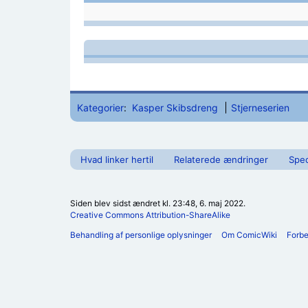
Kategorier
:
Kasper Skibsdreng
Stjerneserien
Hvad linker hertil
Relaterede ændringer
Spec
Siden blev sidst ændret kl. 23:48, 6. maj 2022.
Creative Commons Attribution-ShareAlike
Behandling af personlige oplysninger
Om ComicWiki
Forb