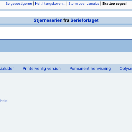
Bølgebestigerne
|
Helt i tangskoven...
|
Storm over Jamaica
|
Skatteø søges!
Stjerneserien
fra
Serieforlaget
ialsider
Printervenlig version
Permanent henvisning
Oplysn
ehold