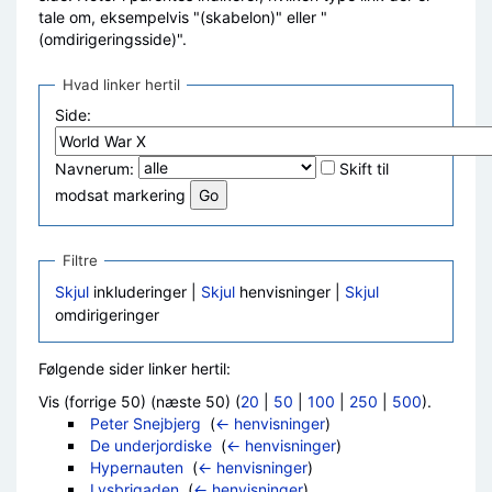
tale om, eksempelvis "(skabelon)" eller "
(omdirigeringsside)".
Hvad linker hertil
Side:
Navnerum:
Skift til
modsat markering
Filtre
Skjul
inkluderinger |
Skjul
henvisninger |
Skjul
omdirigeringer
Følgende sider linker hertil:
Vis (forrige 50) (næste 50) (
20
|
50
|
100
|
250
|
500
).
Peter Snejbjerg
‎
(
← henvisninger
)
De underjordiske
‎
(
← henvisninger
)
Hypernauten
‎
(
← henvisninger
)
Lysbrigaden
‎
(
← henvisninger
)