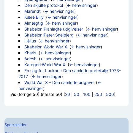
Den skjulte protokol
‎
(
← henvisninger
)
Mareridt
‎
(
← henvisninger
)
Kære Billy
‎
(
← henvisninger
)
Almægtig
‎
(
← henvisninger
)
Skabelon:Planlagte udgivelser
‎
(
← henvisninger
)
Skabelon:Peter Snejbjerg
‎
(
← henvisninger
)
Hélius
‎
(
← henvisninger
)
Skabelon:World War X
‎
(
← henvisninger
)
Kharis
‎
(
← henvisninger
)
Adesh
‎
(
← henvisninger
)
Kategori:World War X
‎
(
← henvisninger
)
En sag for Luckner: Den samlede portefølje 1973-
2017
‎
(
← henvisninger
)
World War X – Den samlede udgave
‎
(
←
henvisninger
)
Vis (forrige 50) (næste 50) (
20
|
50
|
100
|
250
|
500
).
Specialsider