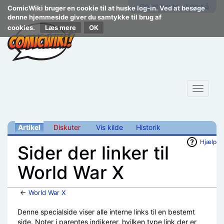
Opret konto
Log på
ComicWiki bruger en cookie til at huske log-in. Ved at besøge
denne hjemmeside giver du samtykke til brug af
cookies.
Læs mere
Toggle
navigat
Artikel
Diskuter
Vis kilde
Historik
Hjælp
Sider der linker til
World War X
←
World War X
Skift til:
navigering
,
søgning
Denne specialside viser alle interne links til en bestemt
side. Noter i parentes indikerer, hvilken type link der er