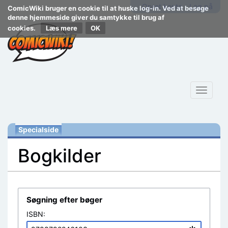
Opret konto
Log på
ComicWiki bruger en cookie til at huske log-in. Ved at besøge
denne hjemmeside giver du samtykke til brug af
cookies.
Læs mere
Toggle
navigat
Specialside
Bogkilder
Skift til:
navigering
,
søgning
Søgning efter bøger
ISBN: