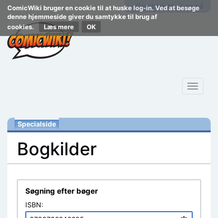
Opret konto
Log på
ComicWiki bruger en cookie til at huske log-in. Ved at besøge
denne hjemmeside giver du samtykke til brug af
cookies.
Læs mere
Toggle
navigat
Specialside
Bogkilder
Skift til:
navigering
,
søgning
Søgning efter bøger
ISBN: