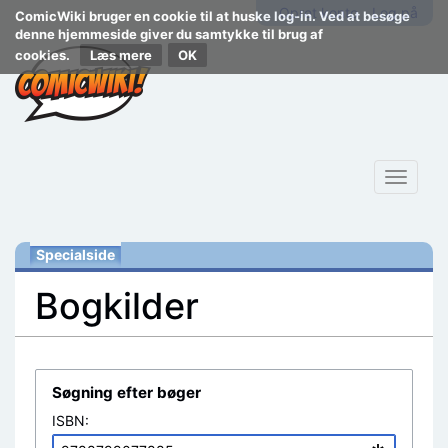
Opret konto
Log på
ComicWiki bruger en cookie til at huske log-in. Ved at besøge
denne hjemmeside giver du samtykke til brug af
cookies.
Læs mere
Toggle
navigat
Specialside
Bogkilder
Skift til:
navigering
,
søgning
Søgning efter bøger
ISBN: