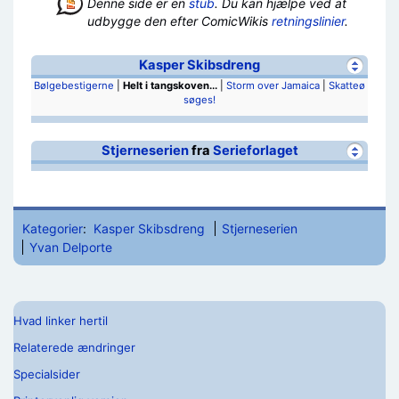
Denne side er en
stub
. Du kan hjælpe ved at
udbygge den efter ComicWikis
retningslinier
.
Kasper Skibsdreng
Bølgebestigerne
|
Helt i tangskoven...
|
Storm over Jamaica
|
Skatteø
søges!
Stjerneserien
fra
Serieforlaget
Kategorier
:
Kasper Skibsdreng
Stjerneserien
Yvan Delporte
Hvad linker hertil
Relaterede ændringer
Specialsider