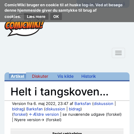
Opret konto
Log på
ComicWiki bruger en cookie til at huske log-in. Ved at besøge
denne hjemmeside giver du samtykke til brug af
cookies.
Læs mere
Toggle
navigat
Artikel
Diskuter
Vis kilde
Historik
Helt i tangskoven...
Version fra 6. maj 2022, 23:47 af
Barksfan
(
diskussion
|
bidrag
)
Barksfan
(
diskussion
|
bidrag
)
(
forskel
)
←Ældre version
| se nuværende udgave (forskel)
| Nyere version→ (forskel)
Skift til:
navigering
,
søgning
Seriel rækkefølge