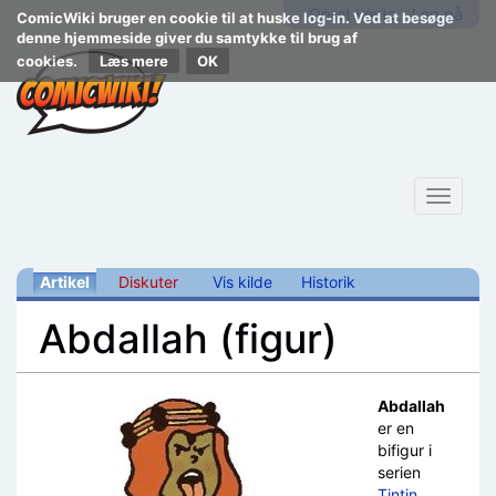
Opret konto
Log på
ComicWiki bruger en cookie til at huske log-in. Ved at besøge
denne hjemmeside giver du samtykke til brug af
cookies.
Læs mere
Toggle
navigat
Artikel
Diskuter
Vis kilde
Historik
Abdallah (figur)
Skift til:
navigering
,
søgning
Abdallah
er en
bifigur i
serien
Tintin
.