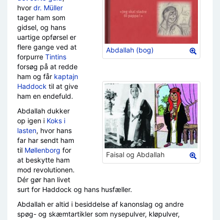
hvor
dr. Müller
tager ham som
gidsel, og hans
uartige opførsel er
flere gange ved at
Abdallah (bog)
forpurre
Tintins
forsøg på at redde
ham og får
kaptajn
Haddock
til at give
ham en endefuld.
Abdallah dukker
op igen i
Koks i
lasten
, hvor hans
far har sendt ham
til
Møllenborg
for
Faisal og Abdallah
at beskytte ham
mod revolutionen.
Dér gør han livet
surt for Haddock og hans husfæller.
Abdallah er altid i besiddelse af kanonslag og andre
spøg- og skæmtartikler som nysepulver, kløpulver,