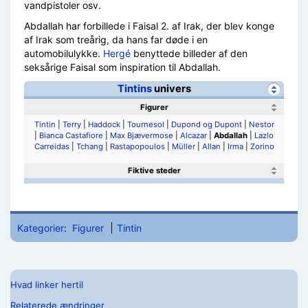
vandpistoler osv.
Abdallah har forbillede i Faisal 2. af Irak, der blev konge
af Irak som treårig, da hans far døde i en
automobilulykke.
Hergé
benyttede billeder af den
seksårige Faisal som inspiration til Abdallah.
Tintins
univers
Figurer
Tintin
|
Terry
|
Haddock
|
Tournesol
|
Dupond og Dupont
|
Nestor
|
Bianca Castafiore
|
Max Bjævermose
|
Alcazar
|
Abdallah
|
Lazlo
Carreidas
|
Tchang
|
Rastapopoulos
|
Müller
|
Allan
|
Irma
|
Zorino
Fiktive steder
Kategorier
:
Figurer
Tintin
Hvad linker hertil
Relaterede ændringer