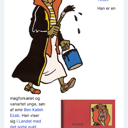
Han er en
møgforkælet og
vanartet unge, søn
af emir
Ben Kalish
Ezab
. Han viser
sig i
Landet med
det sorte guld
,