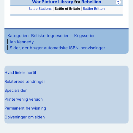
War Picture Library
fra
Rebellion
Battle Stations
|
Battle of Britain
|
Battler Britton
Kategorier
:
Britiske tegneserier
Krigsserier
Ian Kennedy
Sider, der bruger automatiske ISBN-henvisninger
Hvad linker hertil
Relaterede ændringer
Specialsider
Printervenlig version
Permanent henvisning
Oplysninger om siden