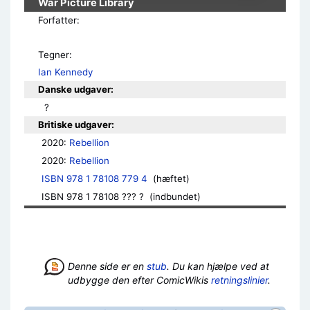
War Picture Library
Forfatter:
Tegner:
Ian Kennedy
Danske udgaver:
 ?
Britiske udgaver:
2020: 
Rebellion
2020: 
Rebellion
ISBN 978 1 78108 779 4
  (hæftet)
ISBN 978 1 78108 ??? ?  (indbundet)
Denne side er en
stub
. Du kan hjælpe ved at
udbygge den efter ComicWikis
retningslinier
.