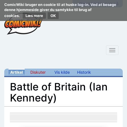
Opret konto
Log på
ComicWiki bruger en cookie til at huske log-in. Ved at besøge
denne hjemmeside giver du samtykke til brug af
cookies.
Læs mere
Toggle
navigat
Artikel
Diskuter
Vis kilde
Historik
Battle of Britain (Ian
Kennedy)
Skift til:
navigering
,
søgning