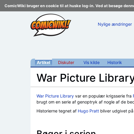
ComicWiki bruger en cookie til at huske log-in. Ved at besøge denn
Nylige ændringer
Artikel
Diskuter
Vis kilde
Historik
War Picture Library
Skift til:
navigering
,
søgning
War Picture Library
var en populær krigsserie fra
brugt om en serie af genoptryk af nogle af de bed
Historierne tegnet af
Hugo Pratt
bliver udgivet på
Bøger i serien