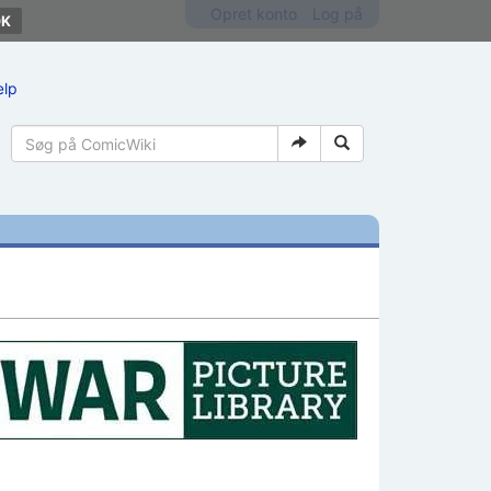
Opret konto
Log på
ælp