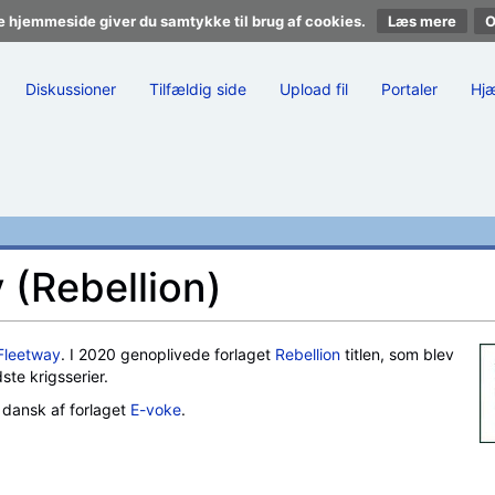
e hjemmeside giver du samtykke til brug af cookies.
Læs mere
Diskussioner
Tilfældig side
Upload fil
Portaler
Hj
 (Rebellion)
Fleetway
. I 2020 genoplivede forlaget
Rebellion
titlen, som blev
ste krigsserier.
 dansk af forlaget
E-voke
.