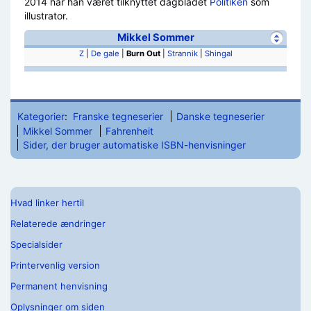
2014 har han været tilknyttet dagbladet
Politiken
som
illustrator.
Mikkel Sommer
Z
|
De gale
|
Burn Out
|
Strannik
|
Shingal
Kategorier
:
Franske tegneserier
Danske tegneserier
Mikkel Sommer
Fahrenheit
Sider, der bruger automatiske ISBN-henvisninger
Hvad linker hertil
Relaterede ændringer
Specialsider
Printervenlig version
Permanent henvisning
Oplysninger om siden