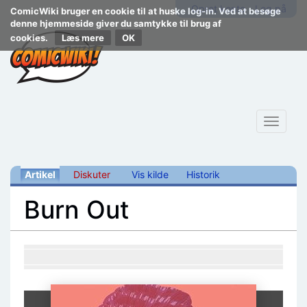
Opret konto
Log på
ComicWiki bruger en cookie til at huske log-in. Ved at besøge
denne hjemmeside giver du samtykke til brug af
cookies.
Læs mere
Toggle
navigat
Artikel
Diskuter
Vis kilde
Historik
Burn Out
Skift til:
navigering
,
søgning