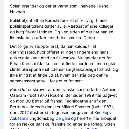
Solen brænder og der er varmt som i helvede i Reno,
Nevada.
Politibetjent Ethan Karoshi fører et stille liv: gift med
politiinspektørens datter Julie, værdsat af sine kolleger
og ivrig fisker i fritiden. Og ved siden af det har han en
lidenskabelig affære med den smukke Debra.
Det rolige liv stopper brat, da han kaldes til et
gerningssted, hvor offeret er ingen ringere end hans
elskerinde kvalt med en fiskesnøre. Nu gælder det for
Ethan Karoshi ikke kun om at finde morderen, men også
slette alle spor fra sit udenomsægteskabelige forhold. Og
ikke mindst at finde ud af, hvem der står bag denne
sammensværgelse – før det er for sent.
Burn Out
er skrevet af den franske serieforfatter Antoine
Ozanam (født 1970 i Rouen), der siden 1999 har udgivet
op mod 30 bøger på fransk. Tegningerne er af den i
Berlin bosiddende dansker Mikkel Sommer (født 1987),
der i 2012 illustrerede tegneserieudgaven af
Kim Fupz
Aakesons
ungdomsbog
De gale
og herefter har arbejdet
for en række danske, franske og engelske forlag. Siden