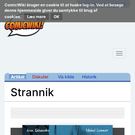
Opret konto
Log på
ComicWiki bruger en cookie til at huske log-in. Ved at besøge
denne hjemmeside giver du samtykke til brug af
cookies.
Læs mere
Toggle
navigat
Artikel
Diskuter
Vis kilde
Historik
Strannik
Skift til:
navigering
,
søgning