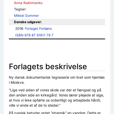
Anna Rakhmanko
Tegner:
Mikkel Sommer
Danske udgaver:
2018: 
Forlaget Forlæns
ISBN 978 87 91611 79 7
Forlagets beskrivelse
Ny dansk dokumentarisk tegneserie om livet som hjemløs
i Moskva.
”Lige ved siden af vores skole var der et fængsel og på
den anden side en kirkegård. Vores lærer plejede at sige,
at hvis vi ikke opførte os ordentligt og arbejdede hårdt,
ville vi ende et af de to steder.”
På russisk betyder ordet ”strannik” en vandrer. Dette er