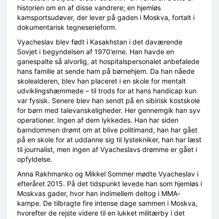
historien om en af disse vandrere; en hjemløs
kamsportsudøver, der lever på gaden i Moskva, fortalt i
dokumentarisk tegneserieform.
Vyacheslav blev født i Kasakhstan i det daværende
Sovjet i begyndelsen af 1970’erne. Han havde en
ganespalte så alvorlig, at hospitalspersonalet anbefalede
hans familie at sende ham på børnehjem. Da han nåede
skolealderen, blev han placeret i en skole for mentalt
udviklingshæmmede – til trods for at hans handicap kun
var fysisk. Senere blev han sendt på en sibirisk kostskole
for børn med talevanskeligheder. Her gennemgik han syv
operationer. Ingen af dem lykkedes. Han har siden
barndommen drømt om at blive politimand, han har gået
på en skole for at uddanne sig til lystekniker, han har læst
til journalist, men ingen af Vyacheslavs drømme er gået i
opfyldelse.
Anna Rakhmanko og Mikkel Sommer mødte Vyacheslav i
efteråret 2015. På det tidspunkt levede han som hjemløs i
Moskvas gader, hvor han indimellem deltog i MMA-
kampe. De tilbragte fire intense dage sammen i Moskva,
hvorefter de rejste videre til en lukket militærby i det