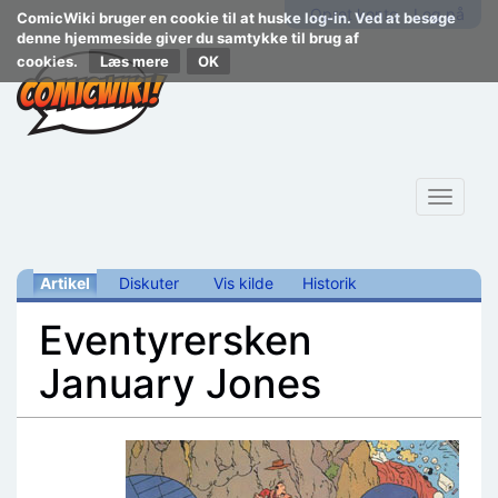
Opret konto
Log på
ComicWiki bruger en cookie til at huske log-in. Ved at besøge
denne hjemmeside giver du samtykke til brug af
cookies.
Læs mere
Toggle
navigat
Artikel
Diskuter
Vis kilde
Historik
Eventyrersken
January Jones
Skift til:
navigering
,
søgning