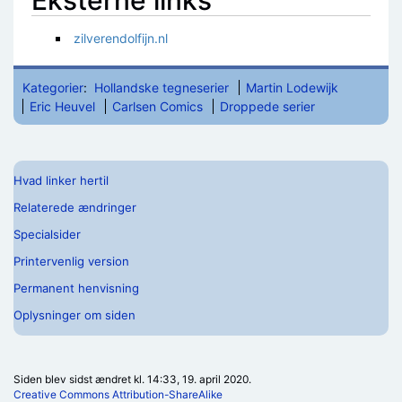
Eksterne links
zilverendolfijn.nl
Kategorier
:
Hollandske tegneserier
Martin Lodewijk
Eric Heuvel
Carlsen Comics
Droppede serier
Hvad linker hertil
Relaterede ændringer
Specialsider
Printervenlig version
Permanent henvisning
Oplysninger om siden
Siden blev sidst ændret kl. 14:33, 19. april 2020.
Creative Commons Attribution-ShareAlike