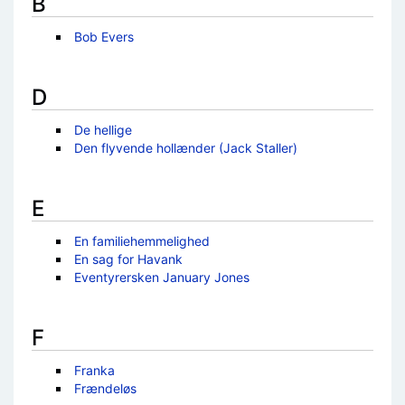
B
Bob Evers
D
De hellige
Den flyvende hollænder (Jack Staller)
E
En familiehemmelighed
En sag for Havank
Eventyrersken January Jones
F
Franka
Frændeløs