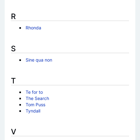
R
Rhonda
S
Sine qua non
T
Te for to
The Search
Tom Puss
Tyndall
V