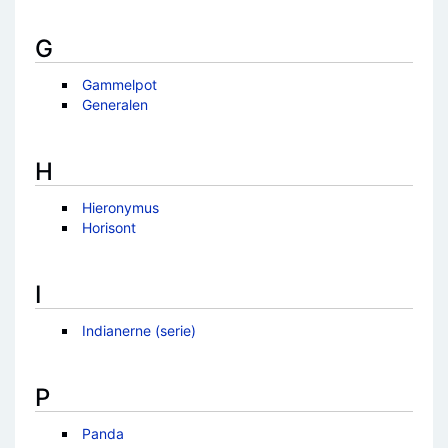
G
Gammelpot
Generalen
H
Hieronymus
Horisont
I
Indianerne (serie)
P
Panda