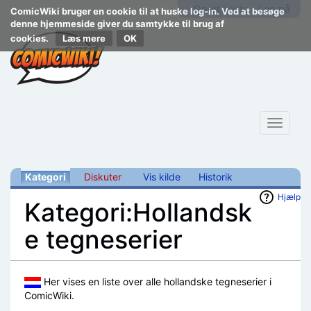
Opret konto
Log på
ComicWiki bruger en cookie til at huske log-in. Ved at besøge
denne hjemmeside giver du samtykke til brug af
cookies.
Læs mere
Toggle
navigat
Kategori
Diskuter
Vis kilde
Historik
Hjælp
Kategori:Hollandsk
e tegneserier
Skift til:
navigering
,
søgning
Her vises en liste over alle hollandske tegneserier i
ComicWiki.