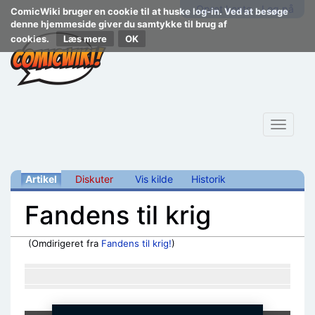
Opret konto
Log på
ComicWiki bruger en cookie til at huske log-in. Ved at besøge
denne hjemmeside giver du samtykke til brug af
cookies.
Læs mere
Toggle
navigat
Artikel
Diskuter
Vis kilde
Historik
Fandens til krig
(Omdirigeret fra
Fandens til krig!
)
Skift til:
navigering
,
søgning