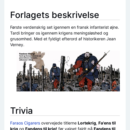
Forlagets beskrivelse
Første verdenskrig set igennem en fransk infanterist øjne.
Tardi bringer os igennem krigens meningsløshed og
grusomhed. Med et fyldigt efterord af historikeren Jean
Verney.
Trivia
Faraos Cigarers
overvejede titlerne
Lortekrig
,
Fa'ens til
krig
og
Fandens til krig!
før valget faldt på
Fandens til