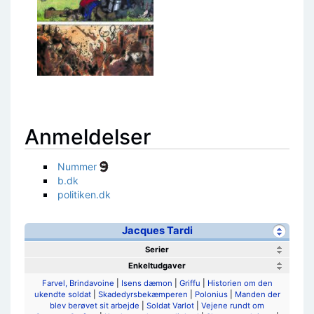
Anmeldelser
Nummer
b.dk
politiken.dk
Jacques Tardi
Serier
Enkeltudgaver
Farvel, Brindavoine
|
Isens dæmon
|
Griffu
|
Historien om den
ukendte soldat
|
Skadedyrsbekæmperen
|
Polonius
|
Manden der
blev berøvet sit arbejde
|
Soldat Varlot
|
Vejene rundt om