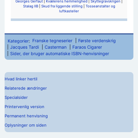
Georges Gerfaut
|
Kvælerens hemmelighed
|
Skyttegravskrigen
|
Stalag IIB
|
Skud fra liggende stilling
|
Tosseanstalter og
luftkasteller
Kategorier
:
Franske tegneserier
Første verdenskrig
Jacques Tardi
Casterman
Faraos Cigarer
Sider, der bruger automatiske ISBN-henvisninger
Hvad linker hertil
Relaterede ændringer
Specialsider
Printervenlig version
Permanent henvisning
Oplysninger om siden