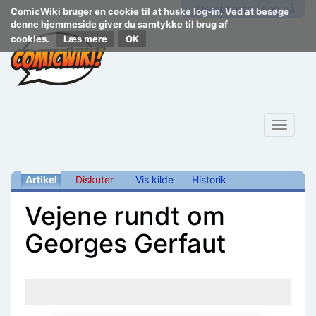
Opret konto
Log på
ComicWiki bruger en cookie til at huske log-in. Ved at besøge
denne hjemmeside giver du samtykke til brug af
cookies.
Læs mere
Toggle
navigat
Artikel
Diskuter
Vis kilde
Historik
Vejene rundt om
Georges Gerfaut
Skift til:
navigering
,
søgning