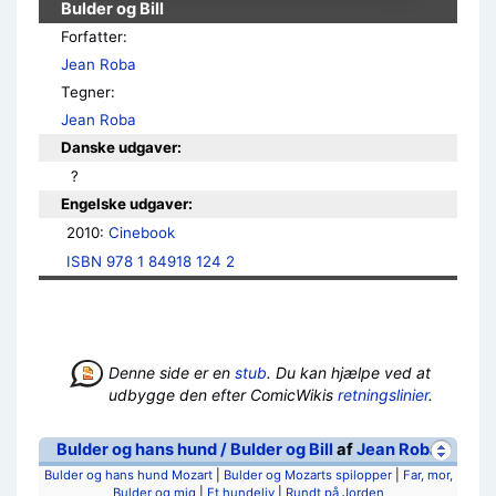
Bulder og Bill
Forfatter:
Jean Roba
Tegner:
Jean Roba
Danske udgaver:
 ?
Engelske udgaver:
2010: 
Cinebook
ISBN 978 1 84918 124 2
Denne side er en
stub
. Du kan hjælpe ved at
udbygge den efter ComicWikis
retningslinier
.
Bulder og hans hund / Bulder og Bill
af
Jean Roba
Bulder og hans hund Mozart
|
Bulder og Mozarts spilopper
|
Far, mor,
Bulder og mig
|
Et hundeliv
|
Rundt på Jorden