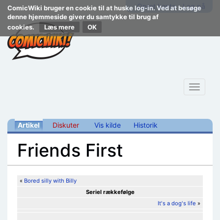
Opret konto
Log på
ComicWiki bruger en cookie til at huske log-in. Ved at besøge
denne hjemmeside giver du samtykke til brug af
cookies.
Læs mere
Toggle
navigat
Artikel
Diskuter
Vis kilde
Historik
Friends First
Skift til:
navigering
,
søgning
«
Bored silly with Billy
Seriel rækkefølge
It's a dog's life
»