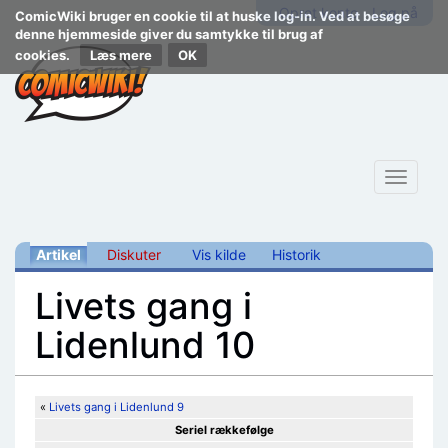
Opret konto
Log på
ComicWiki bruger en cookie til at huske log-in. Ved at besøge
denne hjemmeside giver du samtykke til brug af
cookies.
Læs mere
Toggle
navigat
Artikel
Diskuter
Vis kilde
Historik
Livets gang i
Lidenlund 10
Skift til:
navigering
,
søgning
«
Livets gang i Lidenlund 9
Seriel rækkefølge