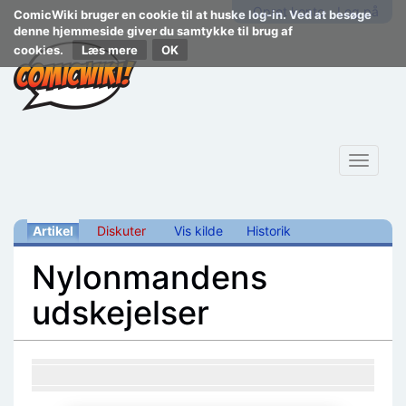
Opret konto
Log på
ComicWiki bruger en cookie til at huske log-in. Ved at besøge
denne hjemmeside giver du samtykke til brug af
cookies.
Læs mere
Toggle
navigat
Artikel
Diskuter
Vis kilde
Historik
Nylonmandens
udskejelser
Skift til:
navigering
,
søgning