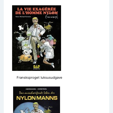
Fransksproget luksusudgave