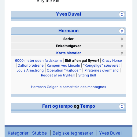
Billy the Kid
Yves Duval
Hermann
Serier
Enkeltudgaver
Korte historier
6000 meter uden faldskærm
|
Bidt af en gal flyver!
|
Crazy Horse
|
Daltonbrødrene
|
Kampen ved Lincoln
|
"Kongelige" sørøvere!
|
Louis Armstrong
|
Operation "Hajfoder"
|
Piraternes overmand
|
Reddet af en trykfejl!
|
Sitting Bull
Hermann Geiger le samaritain des montagnes
Fart og tempo
og
Tempo
Kategorier
:
Stubbe
Belgiske tegneserier
Yves Duval