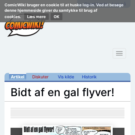
Opret konto
Log på
ComicWiki bruger en cookie til at huske log-in. Ved at besøge
denne hjemmeside giver du samtykke til brug af
cookies.
Læs mere
Toggle
navigat
Artikel
Diskuter
Vis kilde
Historik
Bidt af en gal flyver!
Skift til:
navigering
,
søgning