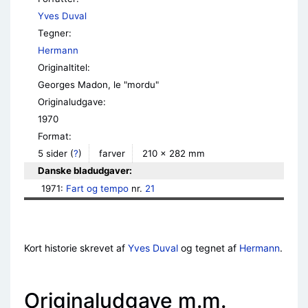
Yves Duval
Tegner:
Hermann
Originaltitel:
Georges Madon, le "mordu"
Originaludgave:
1970
Format:
5 sider
(
?
)
farver
210 × 282 mm
Danske bladudgaver:
1971: 
Fart og tempo
 nr. 
21
Kort historie skrevet af
Yves Duval
og tegnet af
Hermann
.
Originaludgave m.m.