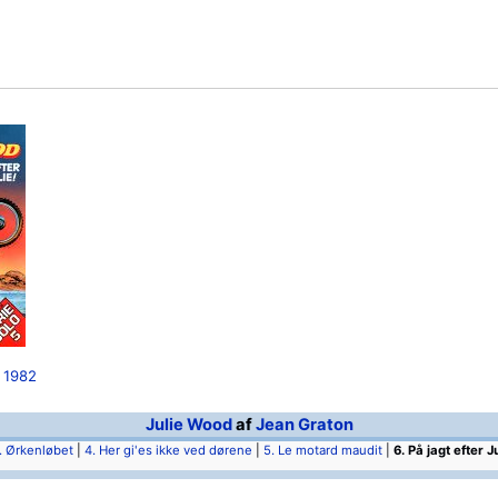
, 1982
Julie Wood
af
Jean Graton
. Ørkenløbet
|
4. Her gi'es ikke ved dørene
|
5. Le motard maudit
|
6. På jagt efter Ju