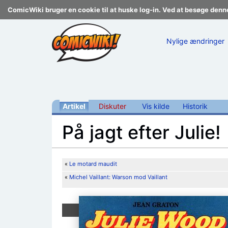
ComicWiki bruger en cookie til at huske log-in. Ved at besøge denn
Nylige ændringer
Artikel
Diskuter
Vis kilde
Historik
På jagt efter Julie!
Skift til:
navigering
,
søgning
«
Le motard maudit
«
Michel Vaillant: Warson mod Vaillant