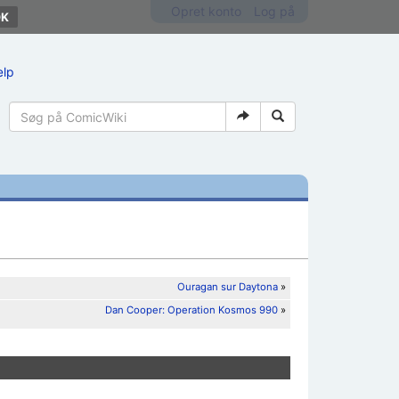
Opret konto
Log på
ælp
Ouragan sur Daytona
»
Dan Cooper: Operation Kosmos 990
»