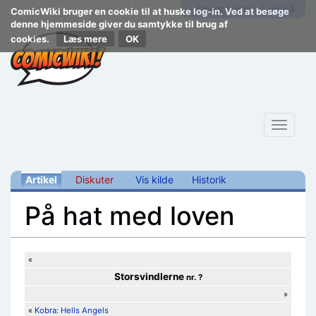
Opret konto
Log på
ComicWiki bruger en cookie til at huske log-in. Ved at besøge
denne hjemmeside giver du samtykke til brug af
cookies.
Læs mere
Toggle
navigat
Artikel
Diskuter
Vis kilde
Historik
På hat med loven
Skift til:
navigering
,
søgning
«
Storsvindlerne
nr. ?
»
«
Kobra: Hells Angels