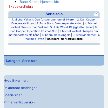
Bane Keracs hjemmeside
Skabelon:Kobra
Serie solo
1. Michel Vaillant: Den forsvundne formel 1-kører
|
2. Dan Cooper:
Dræbersatellitten
|
3. Tony Stark: Den desperate arving
|
4. Michel
Vaillant: Warson mod Vaillant
|
5. Julie Wood: På jagt efter Julie!
|
6.
Dan Cooper: Operation Kosmos 990
|
7. Michel Vaillant: Kampen om
motorsportens blå bånd
|
8. Kobra: Hells Angels
|
9. Storsvindlerne: På
hat med loven
|
10. Kobra: Narkotruckerne
Kategori
:
Serie solo
Hvad linker hertil
Relaterede ændringer
Specialsider
Printervenlig version