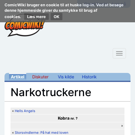
Opret konto
Log på
ComicWiki bruger en cookie til at huske log-in. Ved at besøge
denne hjemmeside giver du samtykke til brug af
cookies.
Læs mere
Toggle
navigat
Artikel
Diskuter
Vis kilde
Historik
Narkotruckerne
Skift til:
navigering
,
søgning
«
Hells Angels
Kobra
nr. ?
»
«
Storsvindlerne: På hat med loven