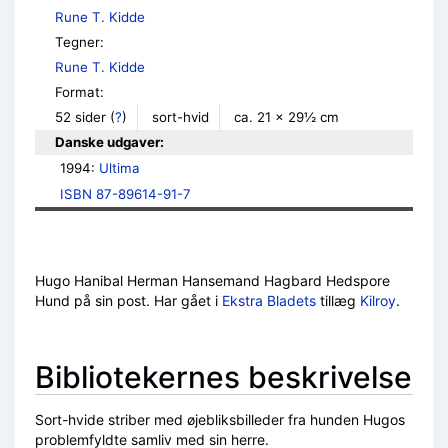
Rune T. Kidde
Tegner:
Rune T. Kidde
Format:
52 sider
(
?
)
sort-hvid
ca. 21 × 29½ cm
Danske udgaver:
1994: 
Ultima
ISBN 87-89614-91-7
Hugo Hanibal Herman Hansemand Hagbard Hedspore
Hund på sin post. Har gået i
Ekstra Bladets
tillæg
Kilroy
.
Bibliotekernes beskrivelse
Sort-hvide striber med øjebliksbilleder fra hunden Hugos
problemfyldte samliv med sin herre.