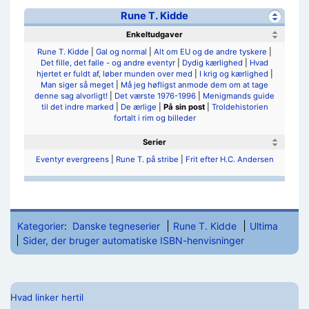
Rune T. Kidde
Enkeltudgaver
Rune T. Kidde
|
Gal og normal
|
Alt om EU og de andre tyskere
|
Det fille, det falle - og andre eventyr
|
Dydig kærlighed
|
Hvad
hjertet er fuldt af, løber munden over med
|
I krig og kærlighed
|
Man siger så meget
|
Må jeg høfligst anmode dem om at tage
denne sag alvorligt!
|
Det værste 1976-1996
|
Menigmands guide
til det indre marked
|
De ærlige
|
På sin post
|
Troldehistorien
fortalt i rim og billeder
Serier
Eventyr evergreens
|
Rune T. på stribe
|
Frit efter H.C. Andersen
Kategorier
:
Danske tegneserier
Rune T. Kidde
Ultima
Sider, der bruger automatiske ISBN-henvisninger
Hvad linker hertil