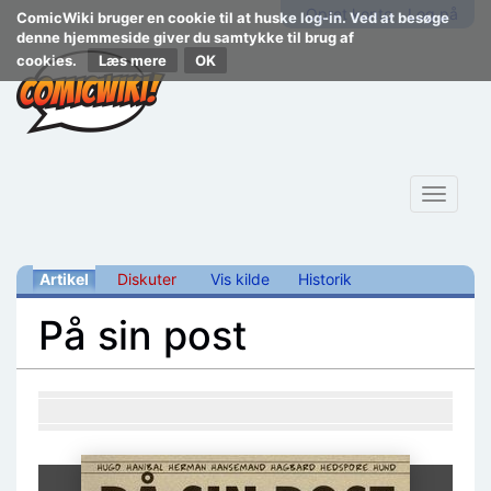
Opret konto
Log på
ComicWiki bruger en cookie til at huske log-in. Ved at besøge
denne hjemmeside giver du samtykke til brug af
cookies.
Læs mere
Toggle
navigat
Artikel
Diskuter
Vis kilde
Historik
På sin post
Skift til:
navigering
,
søgning