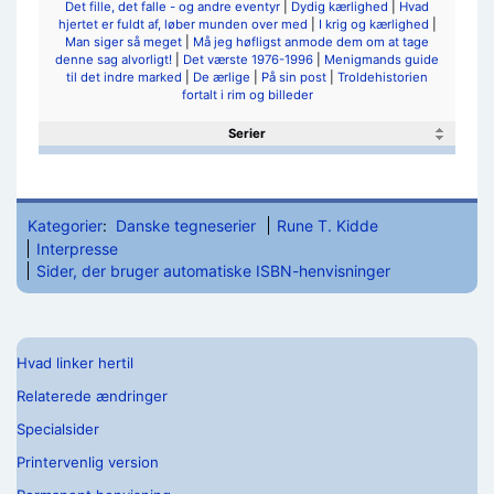
Det fille, det falle - og andre eventyr
|
Dydig kærlighed
|
Hvad
hjertet er fuldt af, løber munden over med
|
I krig og kærlighed
|
Man siger så meget
|
Må jeg høfligst anmode dem om at tage
denne sag alvorligt!
|
Det værste 1976-1996
|
Menigmands guide
til det indre marked
|
De ærlige
|
På sin post
|
Troldehistorien
fortalt i rim og billeder
Serier
Kategorier
:
Danske tegneserier
Rune T. Kidde
Interpresse
Sider, der bruger automatiske ISBN-henvisninger
Hvad linker hertil
Relaterede ændringer
Specialsider
Printervenlig version