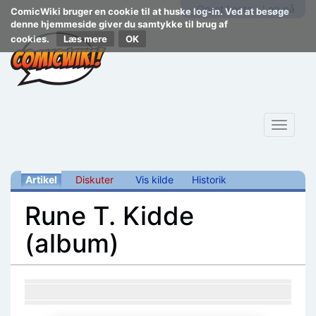
Opret konto
Log på
ComicWiki bruger en cookie til at huske log-in. Ved at besøge
denne hjemmeside giver du samtykke til brug af
cookies.
Læs mere
Toggle
navigat
Artikel
Diskuter
Vis kilde
Historik
Rune T. Kidde
(album)
Skift til:
navigering
,
søgning