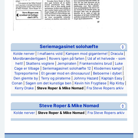
Seriemagasinet solohæfte
Kolde nerver
|
I mafiaens vold
|
Kampen mod giganterne!
|
Dracula
|
Mordbrænderligaen
|
Rovers igen på farten
|
Ud af et helvede - som
helt!
|
Skattens vogtere
|
Jernpiraten
|
Frankensteins brud
|
Luke
Cage er tilbage
|
Seriemagasinet solohæfte 12
|
Klodernes kamp!
|
Topreporterne
|
Et gevær mod en dinosaurus!
|
Beboerne i dybet
|
Den glemte by
|
Terry og piraterne
|
Johnny Hazard
|
Kaptajn Easy
|
Conan
|
Sagen om det kunstige ben
|
Kevin hin Frygtløse
|
Rip Kirby
|
Kerry Drake
|
Steve Roper & Mike Nomad
|
Fra Steve Ropers arkiv
Steve Roper & Mike Nomad
Kolde nerver
|
Steve Roper & Mike Nomad
|
Fra Steve Ropers arkiv