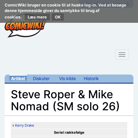
Opret konto
Log på
ComicWiki bruger en cookie til at huske log-in. Ved at besøge
denne hjemmeside giver du samtykke til brug af
cookies.
Læs mere
Toggle
navigat
Artikel
Diskuter
Vis kilde
Historik
Steve Roper & Mike
Nomad (SM solo 26)
Skift til:
navigering
,
søgning
«
Kerry Drake
Seriel rækkefølge