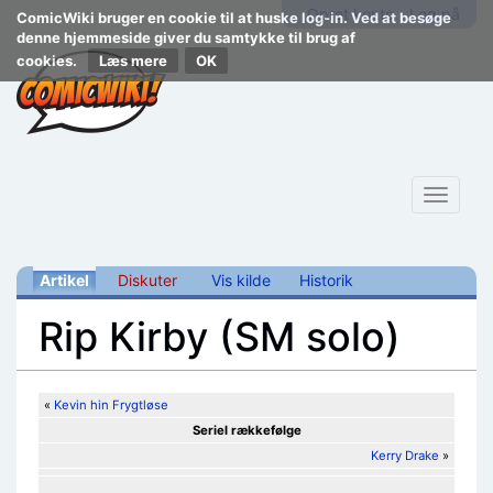
Opret konto
Log på
ComicWiki bruger en cookie til at huske log-in. Ved at besøge
denne hjemmeside giver du samtykke til brug af
cookies.
Læs mere
Toggle
navigat
Artikel
Diskuter
Vis kilde
Historik
Rip Kirby (SM solo)
Skift til:
navigering
,
søgning
«
Kevin hin Frygtløse
Seriel rækkefølge
Kerry Drake
»