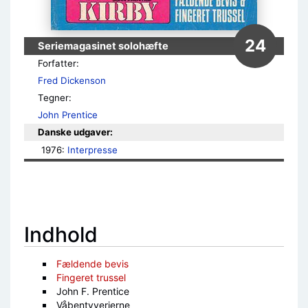
24
Seriemagasinet solohæfte
Forfatter:
Fred Dickenson
Tegner:
John Prentice
Danske udgaver:
1976: 
Interpresse
Indhold
Fældende bevis
Fingeret trussel
John F. Prentice
Våbentyverierne