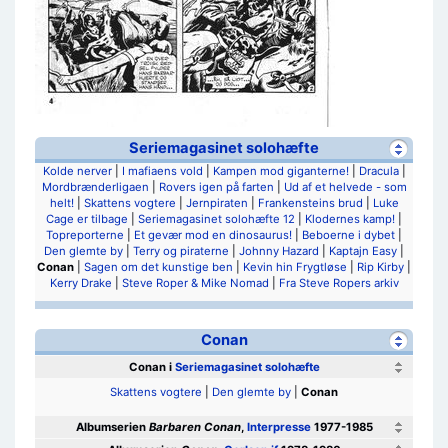
Seriemagasinet solohæfte
Kolde nerver
|
I mafiaens vold
|
Kampen mod giganterne!
|
Dracula
|
Mordbrænderligaen
|
Rovers igen på farten
|
Ud af et helvede - som
helt!
|
Skattens vogtere
|
Jernpiraten
|
Frankensteins brud
|
Luke
Cage er tilbage
|
Seriemagasinet solohæfte 12
|
Klodernes kamp!
|
Topreporterne
|
Et gevær mod en dinosaurus!
|
Beboerne i dybet
|
Den glemte by
|
Terry og piraterne
|
Johnny Hazard
|
Kaptajn Easy
|
Conan
|
Sagen om det kunstige ben
|
Kevin hin Frygtløse
|
Rip Kirby
|
Kerry Drake
|
Steve Roper & Mike Nomad
|
Fra Steve Ropers arkiv
Conan
Conan i
Seriemagasinet solohæfte
Skattens vogtere
|
Den glemte by
|
Conan
Albumserien
Barbaren Conan
,
Interpresse
1977-1985