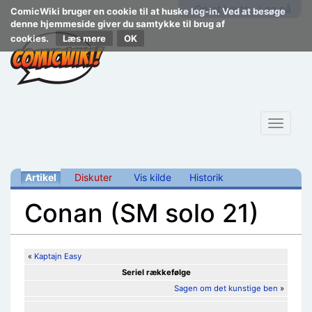
Opret konto
Log på
ComicWiki bruger en cookie til at huske log-in. Ved at besøge
denne hjemmeside giver du samtykke til brug af
cookies.
Læs mere
Toggle
navigat
Artikel
Diskuter
Vis kilde
Historik
Conan (SM solo 21)
Skift til:
navigering
,
søgning
«
Kaptajn Easy
Seriel rækkefølge
Sagen om det kunstige ben
»