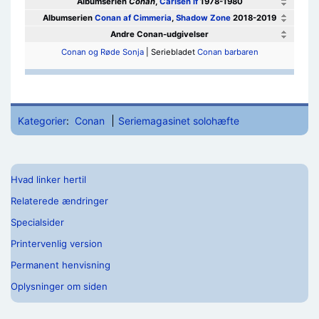
Albumserien
Conan
,
Carlsen if
1978-1980
Albumserien
Conan af Cimmeria
,
Shadow Zone
2018-2019
Andre Conan-udgivelser
Conan og Røde Sonja
| Seriebladet
Conan barbaren
Kategorier
:
Conan
Seriemagasinet solohæfte
Hvad linker hertil
Relaterede ændringer
Specialsider
Printervenlig version
Permanent henvisning
Oplysninger om siden