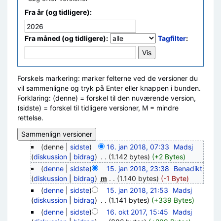
Fra år (og tidligere):
Fra måned (og tidligere):
Tagfilter
:
Forskels markering: marker felterne ved de versioner du
vil sammenligne og tryk på Enter eller knappen i bunden.
Forklaring: (denne) = forskel til den nuværende version,
(sidste) = forskel til tidligere versioner, M = mindre
rettelse.
(denne |
sidste
)
16. jan 2018, 07:33
‎
Madsj
(
diskussion
|
bidrag
)
‎
. .
(1.142 bytes)
(+2 Bytes)
(
denne
|
sidste
)
15. jan 2018, 23:38
‎
Benadikt
(
diskussion
|
bidrag
)
‎
m
. .
(1.140 bytes)
(-1 Byte)
(
denne
|
sidste
)
15. jan 2018, 21:53
‎
Madsj
(
diskussion
|
bidrag
)
‎
. .
(1.141 bytes)
(+339 Bytes)
(
denne
|
sidste
)
16. okt 2017, 15:45
‎
Madsj