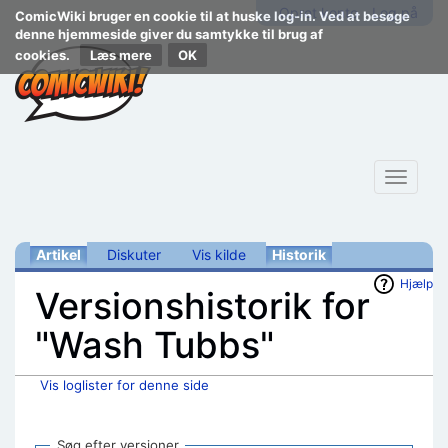
Opret konto
Log på
ComicWiki bruger en cookie til at huske log-in. Ved at besøge
denne hjemmeside giver du samtykke til brug af
cookies.
Læs mere
Toggle
navigat
Artikel
Diskuter
Vis kilde
Historik
Hjælp
Versionshistorik for
"Wash Tubbs"
Vis loglister for denne side
Skift til:
navigering
,
søgning
Søg efter versioner