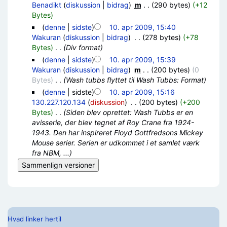
Benadikt
(
diskussion
|
bidrag
)
‎
m
. .
(290 bytes)
(+12
Bytes)
(
denne
|
sidste
)
10. apr 2009, 15:40
Wakuran
(
diskussion
|
bidrag
)
‎
. .
(278 bytes)
(+78
Bytes)
‎
. .
(Div format)
(
denne
|
sidste
)
10. apr 2009, 15:39
Wakuran
(
diskussion
|
bidrag
)
‎
m
. .
(200 bytes)
(0
Bytes)
‎
. .
(Wash tubbs flyttet til Wash Tubbs: Format)
(
denne
| sidste)
10. apr 2009, 15:16
130.227.120.134
(
diskussion
)
‎
. .
(200 bytes)
(+200
Bytes)
‎
. .
(Siden blev oprettet: Wash Tubbs er en
avisserie, der blev tegnet af Roy Crane fra 1924-
1943. Den har inspireret Floyd Gottfredsons Mickey
Mouse serier. Serien er udkommet i et samlet værk
fra NBM, ...)
Hvad linker hertil