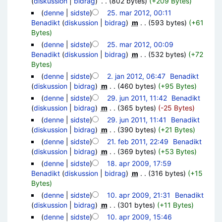
(
diskussion
|
bidrag
)
‎
. .
(802 bytes)
(+209 Bytes)
(
denne
|
sidste
)
25. mar 2012, 00:11
Benadikt
(
diskussion
|
bidrag
)
‎
m
. .
(593 bytes)
(+61
Bytes)
(
denne
|
sidste
)
25. mar 2012, 00:09
Benadikt
(
diskussion
|
bidrag
)
‎
m
. .
(532 bytes)
(+72
Bytes)
(
denne
|
sidste
)
2. jan 2012, 06:47
‎
Benadikt
(
diskussion
|
bidrag
)
‎
m
. .
(460 bytes)
(+95 Bytes)
(
denne
|
sidste
)
29. jun 2011, 11:42
‎
Benadikt
(
diskussion
|
bidrag
)
‎
m
. .
(365 bytes)
(-25 Bytes)
(
denne
|
sidste
)
29. jun 2011, 11:41
‎
Benadikt
(
diskussion
|
bidrag
)
‎
m
. .
(390 bytes)
(+21 Bytes)
(
denne
|
sidste
)
21. feb 2011, 22:49
‎
Benadikt
(
diskussion
|
bidrag
)
‎
m
. .
(369 bytes)
(+53 Bytes)
(
denne
|
sidste
)
18. apr 2009, 17:59
Benadikt
(
diskussion
|
bidrag
)
‎
m
. .
(316 bytes)
(+15
Bytes)
(
denne
|
sidste
)
10. apr 2009, 21:31
‎
Benadikt
(
diskussion
|
bidrag
)
‎
m
. .
(301 bytes)
(+11 Bytes)
(
denne
|
sidste
)
10. apr 2009, 15:46