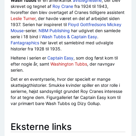
Wash Tubbs
er en amerikansk
avistegneserie
, der blev
skrevet og tegnet af
Roy Crane
fra 1924 til 1943,
hvorefter den blev overtaget af Cranes tidligere assistent
Leslie Turner
, der havde været en del af arbejdet siden
1937. Serien har inspireret til
Floyd Gottfredsons
Mickey
Mouse
-serier.
NBM Publishing
har udgivet den samlede
serie i 18 bind i
Wash Tubbs & Captain Easy
.
Fantagraphics
har lavet et samlebind med udvalgte
historier fra 1928 til 1935.
Heltene i serien er
Captain Easy
, som dog først kom til
efter nogle år, samt
Washington Tubbs
, der navngav
serien.
Det er en eventyrserie, hvor der specielt er mange
skattejagthistorier. Smukke kvinder spiller en stor rolle i
serierne, højst sandsynligt grundet Roy Cranes interesse
for at tegne dem. Figurgalleriet før Captain Easy kom til
var primært bare Wash Tubbs og Dizy Gollup.
Eksterne links