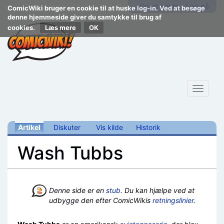
Opret konto
Log på
ComicWiki bruger en cookie til at huske log-in. Ved at besøge
denne hjemmeside giver du samtykke til brug af
cookies.
Læs mere
Toggle
navigat
Artikel
Diskuter
Vis kilde
Historik
Wash Tubbs
Skift til:
navigering
,
søgning
Denne side er en
stub
. Du kan hjælpe ved at
udbygge den efter ComicWikis
retningslinier
.